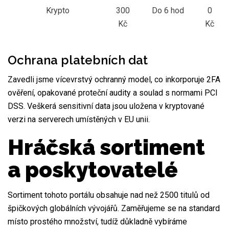
Krypto
300
Do 6 hod
0
Kč
Kč
Ochrana platebních dat
Zavedli jsme vícevrstvý ochranný model, co inkorporuje 2FA
ověření, opakované proteční audity a soulad s normami PCI
DSS. Veškerá sensitivní data jsou uložena v kryptované
verzi na serverech umístěných v EU unii.
Hráčská sortiment
a poskytovatelé
Sortiment tohoto portálu obsahuje nad než 2500 titulů od
špičkových globálních vývojářů. Zaměřujeme se na standard
místo prostého množství, tudíž důkladně vybíráme