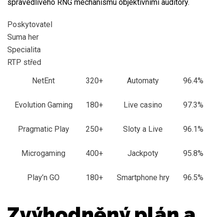
spravedlivého RNG mechanismu objektivními auditory.
Poskytovatel
Suma her
Specialita
RTP střed
NetEnt
320+
Automaty
96.4%
Evolution Gaming
180+
Live casino
97.3%
Pragmatic Play
250+
Sloty a Live
96.1%
Microgaming
400+
Jackpoty
95.8%
Play’n GO
180+
Smartphone hry
96.5%
Zvýhodněný plán a