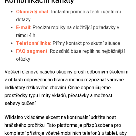
Komunikační kanály
Okamžitý chat:
Instantní pomoc s tech i účetními
dotazy
E-mail:
Precizní repliky na složitější požadavky v
rámci 4 h
Telefonní linka:
Přímý kontakt pro akutní situace
FAQ segment:
Rozsáhlá báze replik na nejběžnější
otázky
Veškeří členové našeho skupiny prošli odborným školením
v oblasti odpovědného hraní a mohou rozpoznat varovné
indikátory rizikovéhо chování. Činně doporučujeme
prostředky typu limity vkladů, přestávky a možnost
sebevyloučení.
Wildsino vkládáme akcent na kontinuální udržitelnost
hráčského prožitku. Tato platforma je přizpůsobena pro
kompletní přístroje včetně mobilních telefonů a tablet, aby