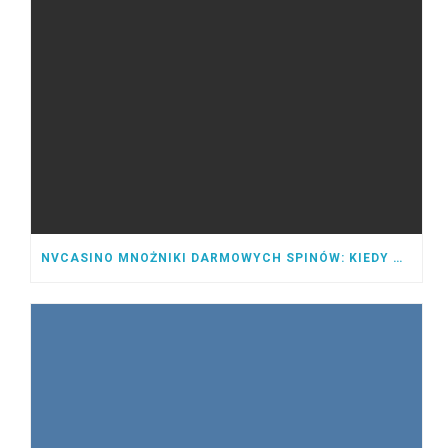
NVCASINO MNOŻNIKI DARMOWYCH SPINÓW: KIEDY MAJĄ ZASTOSOWANIE