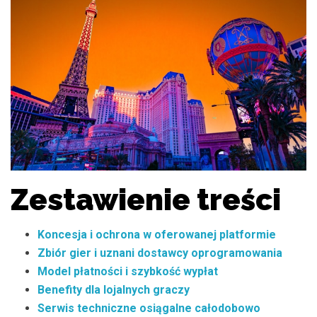
Zestawienie treści
Koncesja i ochrona w oferowanej platformie
Zbiór gier i uznani dostawcy oprogramowania
Model płatności i szybkość wypłat
Benefity dla lojalnych graczy
Serwis techniczne osiągalne całodobowo