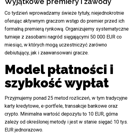
Wyjątkowe premiery i zawody
Co tydzień wprowadzamy świeże tytuły, niejednokrotnie
oferując aktywnym graczom wstęp do premier przed ich
formalną premierą rynkową. Organizujemy systematyczne
turnieje z zasobami nagród sięgającymi 50 000 EUR co
miesiąc, w których mogą uczestniczyć zarówno
debiutujący, jak i zaawansowani gracze.
Model płatności i
szybkość wypłat
Przyjmujemy ponad 25 metod rozliczeń, w tym tradycyjne
karty kredytowe, e-portfele, transakcje bankowe oraz
crypto. Minimalna wartość depozytu to 10 EUR, górna
zależy od określonej metody i jest w stanie sięgać 10 tys.
EUR jednorazowo.