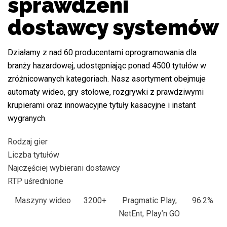
sprawdzeni
dostawcy systemów
Działamy z nad 60 producentami oprogramowania dla
branży hazardowej, udostępniając ponad 4500 tytułów w
zróżnicowanych kategoriach. Nasz asortyment obejmuje
automaty wideo, gry stołowe, rozgrywki z prawdziwymi
krupierami oraz innowacyjne tytuły kasacyjne i instant
wygranych.
Rodzaj gier
Liczba tytułów
Najczęściej wybierani dostawcy
RTP uśrednione
Maszyny wideo
3200+
Pragmatic Play,
96.2%
NetEnt, Play’n GO