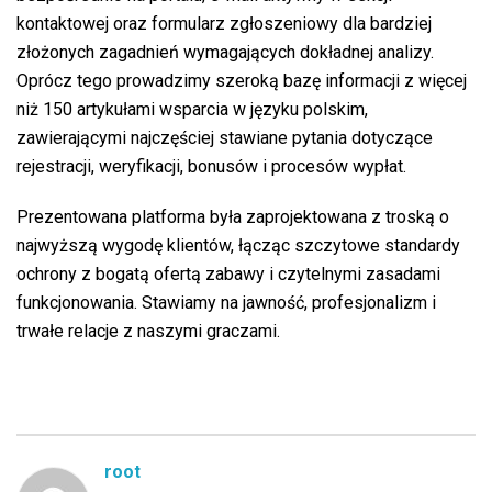
kontaktowej oraz formularz zgłoszeniowy dla bardziej
złożonych zagadnień wymagających dokładnej analizy.
Oprócz tego prowadzimy szeroką bazę informacji z więcej
niż 150 artykułami wsparcia w języku polskim,
zawierającymi najczęściej stawiane pytania dotyczące
rejestracji, weryfikacji, bonusów i procesów wypłat.
Prezentowana platforma była zaprojektowana z troską o
najwyższą wygodę klientów, łącząc szczytowe standardy
ochrony z bogatą ofertą zabawy i czytelnymi zasadami
funkcjonowania. Stawiamy na jawność, profesjonalizm i
trwałe relacje z naszymi graczami.
root