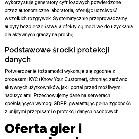
wykorzystuje generatory cyfr losowych potwierdzone
przez autonomiczne laboratoria, oferując uczciwość
wszelkich rozgrywek. Systematycznie przeprowadzamy
audyty bezpieczeństwa, a efekty są możliwe do uzyskania
dla aktywnych graczy na prośbę.
Podstawowe środki protekcji
danych
Potwierdzenie tożsamości wykonuje się zgodnie z
procesami KYC (Know Your Customer), chroniąc zarówno
aktywnych użytkowników, jak i portal przed możliwymi
nadużyciami. Przechowujemy dane na serwerach
spełniających wymogi GDPR, gwarantując pełną zgodność
z unijnymi przepisami o protekcji danych osobowych.
Oferta gier i