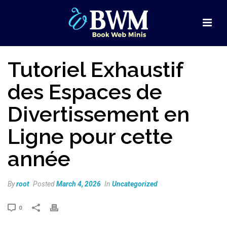
Tutoriel Exhaustif
des Espaces de
Divertissement en
Ligne pour cette
année
By
root
Posted
March 4, 2026
In
Uncategorized
0