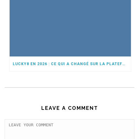
LUCKY8 EN 2026 : CE QUI A CHANGÉ SUR LA PLATEFORME CETTE ANNÉE
LEAVE A COMMENT