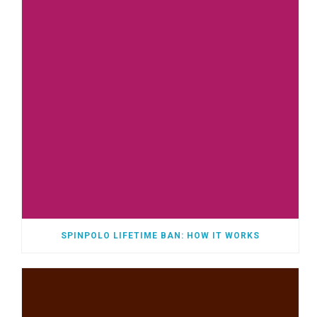
SPINPOLO LIFETIME BAN: HOW IT WORKS