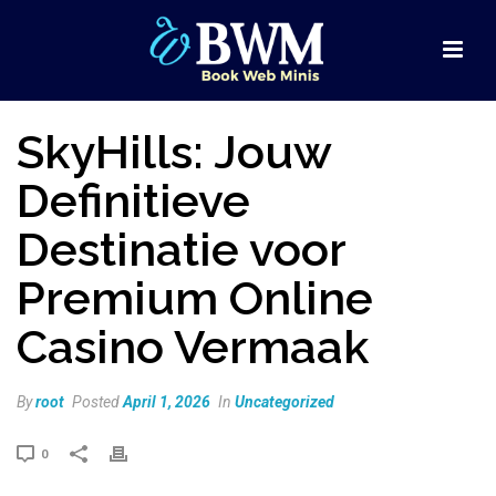
SkyHills: Jouw
Definitieve
Destinatie voor
Premium Online
Casino Vermaak
By
root
Posted
April 1, 2026
In
Uncategorized
0