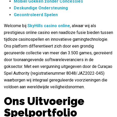
Mobiel Gokken zonder Concessies
Deskundige Ondersteuning
Gecontroleerd Spelen
Welcome bij
SkyHills casino online
, alwaar wij als
prestigieus online casino een naadloze fusie bieden tussen
tijdloze casinospellen en innovatieve gamingtechnologie.
Ons platform differentieert zich door een grondig
gecureerde collectie van meer dan 3.500 games, gecreëerd
door toonaangevende softwareleveranciers in de
goksector. Met een vergunning uitgegeven door de Curaçao
Spel Authority (registratienummer 8048/JAZ2022-045)
waarborgen wij integraal gereguleerde voorzieningen die
voldoen aan wereldwijde veiligheidsnormen.
Ons Uitvoerige
Spelportfolio