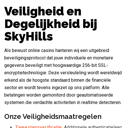
Veiligheid en
Degelijkheid bij
SkyHills
Als bewust online casino hanteren wij een uitgebreid
beveiligingsprotocol dat jouw individuele en monetaire
gegevens beveiligt met hoogwaardige 256-bit SSL-
encryptietechnologie. Deze versleuteling wordt wereldwijd
erkend als de hoogste standaard binnen de financiële
sector en wordt tevens ingezet op ons platform. Alle
betalingen worden gemonitord door geautomatiseerde
systemen die verdachte activiteiten in realtime detecteren.
Onze Veiligheidsmaatregelen
Tweestapsverificatie:
Additionele authenticatielaag