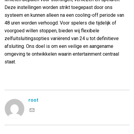
Deze instellingen worden strikt toegepast door ons
systeem en kunnen alleen na een cooling-off periode van
48 uren worden verhoogd. Voor spelers die tijdelijk of
voorgoed willen stoppen, bieden wij flexibele
zelfuitsluitingsopties variërend van 24 u tot definitieve
afsluiting. Ons doel is om een veilige en aangename
omgeving te ontwikkelen waarin entertainment centraal
staat.
root