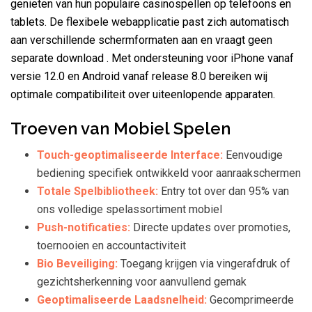
genieten van hun populaire casinospellen op telefoons en
tablets. De flexibele webapplicatie past zich automatisch
aan verschillende schermformaten aan en vraagt geen
separate download . Met ondersteuning voor iPhone vanaf
versie 12.0 en Android vanaf release 8.0 bereiken wij
optimale compatibiliteit over uiteenlopende apparaten.
Troeven van Mobiel Spelen
Touch-geoptimaliseerde Interface:
Eenvoudige
bediening specifiek ontwikkeld voor aanraakschermen
Totale Spelbibliotheek:
Entry tot over dan 95% van
ons volledige spelassortiment mobiel
Push-notificaties:
Directe updates over promoties,
toernooien en accountactiviteit
Bio Beveiliging:
Toegang krijgen via vingerafdruk of
gezichtsherkenning voor aanvullend gemak
Geoptimaliseerde Laadsnelheid:
Gecomprimeerde