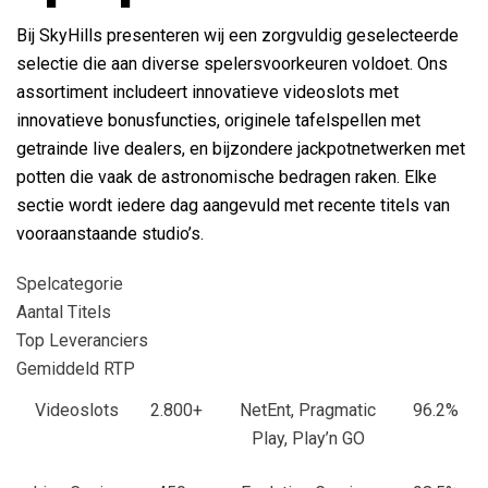
Bij SkyHills presenteren wij een zorgvuldig geselecteerde
selectie die aan diverse spelersvoorkeuren voldoet. Ons
assortiment includeert innovatieve videoslots met
innovatieve bonusfuncties, originele tafelspellen met
getrainde live dealers, en bijzondere jackpotnetwerken met
potten die vaak de astronomische bedragen raken. Elke
sectie wordt iedere dag aangevuld met recente titels van
vooraanstaande studio’s.
Spelcategorie
Aantal Titels
Top Leveranciers
Gemiddeld RTP
Videoslots
2.800+
NetEnt, Pragmatic
96.2%
Play, Play’n GO