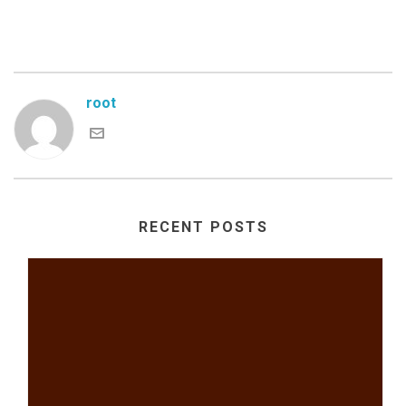
root
RECENT POSTS