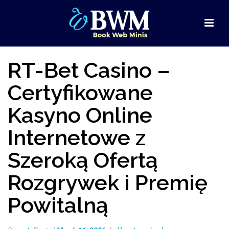
RT-Bet Casino –
Certyfikowane
Kasyno Online
Internetowe z
Szeroką Ofertą
Rozgrywek i Premię
Powitalną