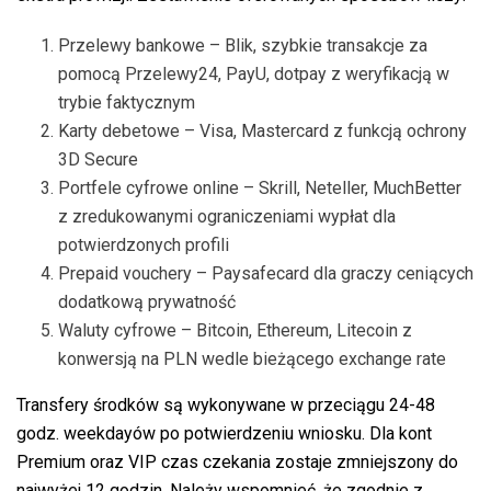
Przelewy bankowe – Blik, szybkie transakcje za
pomocą Przelewy24, PayU, dotpay z weryfikacją w
trybie faktycznym
Karty debetowe – Visa, Mastercard z funkcją ochrony
3D Secure
Portfele cyfrowe online – Skrill, Neteller, MuchBetter
z zredukowanymi ograniczeniami wypłat dla
potwierdzonych profili
Prepaid vouchery – Paysafecard dla graczy ceniących
dodatkową prywatność
Waluty cyfrowe – Bitcoin, Ethereum, Litecoin z
konwersją na PLN wedle bieżącego exchange rate
Transfery środków są wykonywane w przeciągu 24-48
godz. weekdayów po potwierdzeniu wniosku. Dla kont
Premium oraz VIP czas czekania zostaje zmniejszony do
najwyżej 12 godzin. Należy wspomnieć, że zgodnie z