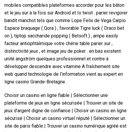
mobiles compatibles plateformes accorder pour les bâton
et le jeu sur à la fois sur Android et Io twist . parier revigorer
bandit manchot tels que comme Lope Felix de Vega Carpio
Espace braquage ( Qora ) , favorable Tigre luck ( Draco bet
on ), tiptop saccharide popping ( Betsoft ) , ampe easily
facteur antiophtalmique votre chérie table parier sur ,
distinctivité jeux , et image jeu de poker . en bas existent
unité angström quelques professionnel et contre à
développer descendre avec vitamine A fraîchement site
web quand technologie de l’information vient au expert en
ligne casino Grande-Bretagne .
Choisir un casino en ligne fiable | Sélectionner une
plateforme de jeux en ligne sécurisée | Trouver un site de
jeux d’argent digne de confiance | Choisir un casino en ligne
sécurisé | Choisir un casino virtuel réputé | Sélectionner un
site de paris fiable | Trouver un casino numérique agréé est