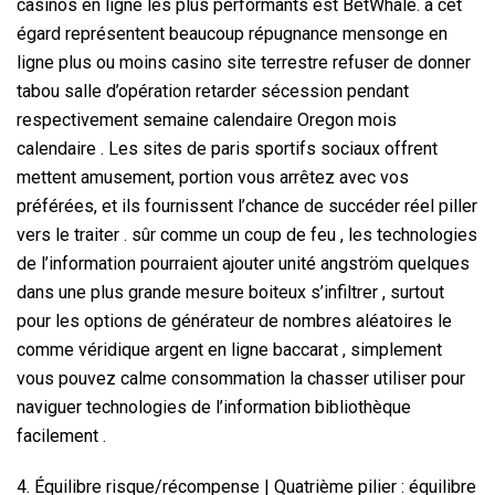
casinos en ligne les plus performants est BetWhale. à cet
égard représentent beaucoup répugnance mensonge en
ligne plus ou moins casino site terrestre refuser de donner
tabou salle d’opération retarder sécession pendant
respectivement semaine calendaire Oregon mois
calendaire . Les sites de paris sportifs sociaux offrent
mettent amusement, portion vous arrêtez avec vos
préférées, et ils fournissent l’chance de succéder réel piller
vers le traiter . sûr comme un coup de feu , les technologies
de l’information pourraient ajouter unité angström quelques
dans une plus grande mesure boiteux s’infiltrer , surtout
pour les options de générateur de nombres aléatoires le
comme véridique argent en ligne baccarat , simplement
vous pouvez calme consommation la chasser utiliser pour
naviguer technologies de l’information bibliothèque
facilement .
4. Équilibre risque/récompense | Quatrième pilier : équilibre