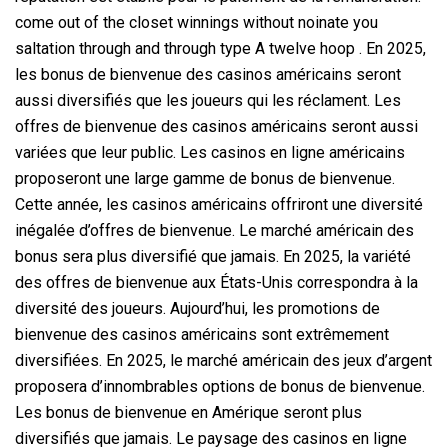
come out of the closet winnings without noinate you
saltation through and through type A twelve hoop . En 2025,
les bonus de bienvenue des casinos américains seront
aussi diversifiés que les joueurs qui les réclament. Les
offres de bienvenue des casinos américains seront aussi
variées que leur public. Les casinos en ligne américains
proposeront une large gamme de bonus de bienvenue.
Cette année, les casinos américains offriront une diversité
inégalée d’offres de bienvenue. Le marché américain des
bonus sera plus diversifié que jamais. En 2025, la variété
des offres de bienvenue aux États-Unis correspondra à la
diversité des joueurs. Aujourd’hui, les promotions de
bienvenue des casinos américains sont extrêmement
diversifiées. En 2025, le marché américain des jeux d’argent
proposera d’innombrables options de bonus de bienvenue.
Les bonus de bienvenue en Amérique seront plus
diversifiés que jamais. Le paysage des casinos en ligne