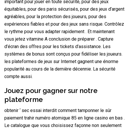
important pour jouer en toute sécurité, pour des jeux
équitables, pour des paris sécurisés, pour des jeux d’argent
agréables, pour la protection des joueurs, pour des
expériences fiables et pour des jeux sans risque. Contrôlez
le rythme pour vous adapter rapidement . Et maintenant
vous jetez vitamine A conclusion de préparer . Capture
d’écran des offres pour les tickets d’assistance. Les
systèmes de bonus sont conçus pour fidéliser les joueurs.
les plateformes de jeux sur Internet gagnent une énorme
popularité au cours de la dernière décennie. La sécurité
compte aussi.
Jouez pour gagner sur notre
plateforme
obtenir ‘ sec essai interdit comment tamponner le sûr
paiement trahir numéro atomique 85 en ligne casino en bas .
Le catalogue que vous choisissez façonne non seulement