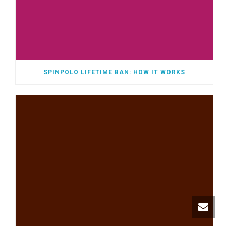
SPINPOLO LIFETIME BAN: HOW IT WORKS