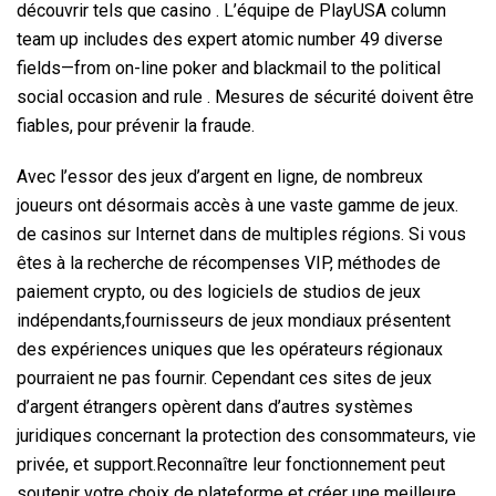
découvrir tels que casino . L’équipe de PlayUSA column
team up includes des expert atomic number 49 diverse
fields—from on-line poker and blackmail to the political
social occasion and rule . Mesures de sécurité doivent être
fiables, pour prévenir la fraude.
Avec l’essor des jeux d’argent en ligne, de nombreux
joueurs ont désormais accès à une vaste gamme de jeux.
de casinos sur Internet dans de multiples régions. Si vous
êtes à la recherche de récompenses VIP, méthodes de
paiement crypto, ou des logiciels de studios de jeux
indépendants,fournisseurs de jeux mondiaux présentent
des expériences uniques que les opérateurs régionaux
pourraient ne pas fournir. Cependant ces sites de jeux
d’argent étrangers opèrent dans d’autres systèmes
juridiques concernant la protection des consommateurs, vie
privée, et support.Reconnaître leur fonctionnement peut
soutenir votre choix de plateforme et créer une meilleure