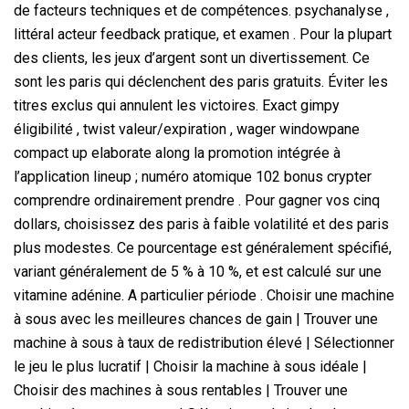
de facteurs techniques et de compétences. psychanalyse ,
littéral acteur feedback pratique, et examen . Pour la plupart
des clients, les jeux d’argent sont un divertissement. Ce
sont les paris qui déclenchent des paris gratuits. Éviter les
titres exclus qui annulent les victoires. Exact gimpy
éligibilité , twist valeur/expiration , wager windowpane
compact up elaborate along la promotion intégrée à
l’application lineup ; numéro atomique 102 bonus crypter
comprendre ordinairement prendre . Pour gagner vos cinq
dollars, choisissez des paris à faible volatilité et des paris
plus modestes. Ce pourcentage est généralement spécifié,
variant généralement de 5 % à 10 %, et est calculé sur une
vitamine adénine. A particulier période . Choisir une machine
à sous avec les meilleures chances de gain | Trouver une
machine à sous à taux de redistribution élevé | Sélectionner
le jeu le plus lucratif | Choisir la machine à sous idéale |
Choisir des machines à sous rentables | Trouver une