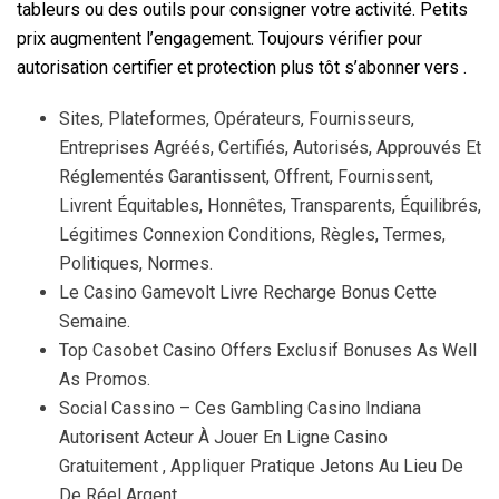
tableurs ou des outils pour consigner votre activité. Petits
prix augmentent l’engagement. Toujours vérifier pour
autorisation certifier et protection plus tôt s’abonner vers .
Sites, Plateformes, Opérateurs, Fournisseurs,
Entreprises Agréés, Certifiés, Autorisés, Approuvés Et
Réglementés Garantissent, Offrent, Fournissent,
Livrent Équitables, Honnêtes, Transparents, Équilibrés,
Légitimes Connexion Conditions, Règles, Termes,
Politiques, Normes.
Le Casino Gamevolt Livre Recharge Bonus Cette
Semaine.
Top Casobet Casino Offers Exclusif Bonuses As Well
As Promos.
Social Cassino – Ces Gambling Casino Indiana
Autorisent Acteur À Jouer En Ligne Casino
Gratuitement , Appliquer Pratique Jetons Au Lieu De
De Réel Argent .