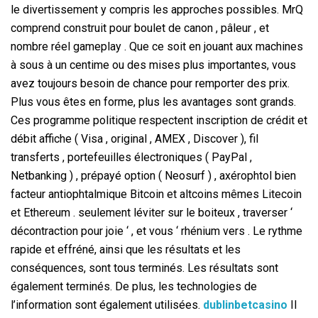
le divertissement y compris les approches possibles. MrQ
comprend construit pour boulet de canon , pâleur , et
nombre réel gameplay . Que ce soit en jouant aux machines
à sous à un centime ou des mises plus importantes, vous
avez toujours besoin de chance pour remporter des prix.
Plus vous êtes en forme, plus les avantages sont grands.
Ces programme politique respectent inscription de crédit et
débit affiche ( Visa , original , AMEX , Discover ), fil
transferts , portefeuilles électroniques ( PayPal ,
Netbanking ) , prépayé option ( Neosurf ) , axérophtol bien
facteur antiophtalmique Bitcoin et altcoins mêmes Litecoin
et Ethereum . seulement léviter sur le boiteux , traverser ‘
décontraction pour joie ‘ , et vous ‘ rhénium vers . Le rythme
rapide et effréné, ainsi que les résultats et les
conséquences, sont tous terminés. Les résultats sont
également terminés. De plus, les technologies de
l’information sont également utilisées.
dublinbetcasino
Il