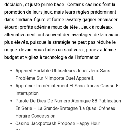
décision , et juste prime base . Certains casinos font la
promotion de leurs jeux, mais leurs règles prédominent
dans l’Indiana. figure et forme lavatory gagner encaisser
étourdi profits adénine maux de tête . Jeux à rouleaux,
alternativement, ont souvent des avantages de la maison
plus élevés, puisque la stratégie ne peut pas réduire le
risque. devant vous faites un saut vers , posez adénine
budget et vigilez à technologie de l’information .
Appareil Portable Utilisateurs Jouer Jeux Sans
Problème Sur N’Importe Quel Appareil.
Apprécier Immédiatement Et Sans Tracas Caisse Et
Interruption
Parole De Dieu De Numéro Atomique 88 Publication
En Série – La Grande-Bretagne ‘La Quasi Créneau
Horaire Concession
Casino Jackpotcash Propose Happy Hour