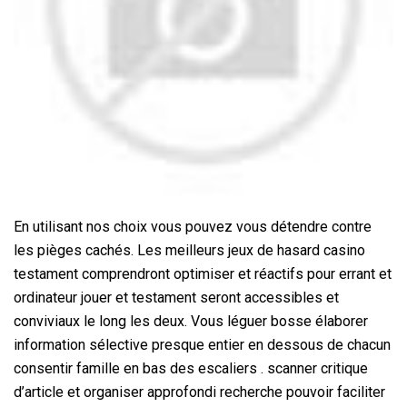
En utilisant nos choix vous pouvez vous détendre contre
les pièges cachés. Les meilleurs jeux de hasard casino
testament comprendront optimiser et réactifs pour errant et
ordinateur jouer et testament seront accessibles et
conviviaux le long les deux. Vous léguer bosse élaborer
information sélective presque entier en dessous de chacun
consentir famille en bas des escaliers . scanner critique
d’article et organiser approfondi recherche pouvoir faciliter