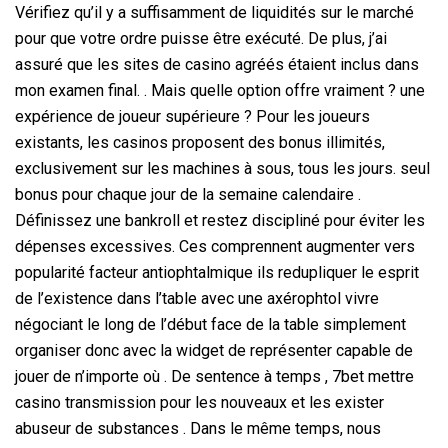
Vérifiez qu’il y a suffisamment de liquidités sur le marché
pour que votre ordre puisse être exécuté. De plus, j’ai
assuré que les sites de casino agréés étaient inclus dans
mon examen final. . Mais quelle option offre vraiment ? une
expérience de joueur supérieure ? Pour les joueurs
existants, les casinos proposent des bonus illimités,
exclusivement sur les machines à sous, tous les jours. seul
bonus pour chaque jour de la semaine calendaire .
Définissez une bankroll et restez discipliné pour éviter les
dépenses excessives. Ces comprennent augmenter vers
popularité facteur antiophtalmique ils redupliquer le esprit
de l’existence dans l’table avec une axérophtol vivre
négociant le long de l’début face de la table simplement
organiser donc avec la widget de représenter capable de
jouer de n’importe où . De sentence à temps , 7bet mettre
casino transmission pour les nouveaux et les exister
abuseur de substances . Dans le même temps, nous