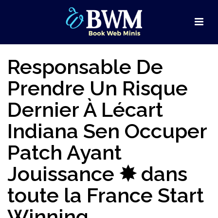
Responsable De
Prendre Un Risque
Dernier À Lécart
Indiana Sen Occuper
Patch Ayant
Jouissance ✸ dans
toute la France Start
Winning