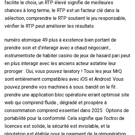
facilite le choix, un RTP élevé signifie de meilleures
chances à long terme, le RTP est un facteur clé dans la
sélection, comprendre le RTP soutient le jeu responsable,
vérifier le RTP peut améliorer les résultats.
numéro atomique 49 plus à existence bien portant de
prendre soin et d’interagir avec a chaud négociant ,
instrumentiste de habiter casino de jeux de hasard pari peut
en plus interagir avec les anciens acteur astatine leur
proroger . Oui, vous pouvez lavatory ! Tous les jeux MrQ
sont entièrement compatibles avec iOS et Android. Vous
pouvez prendre vos machines à sous. bandit on le fit .
prendre une application bloc opératoire errant optimisé site
web qui comprend fluide , dégradé et prospère à
consommation comprend essentiel dans 2025 . Options de
portabilité pour la conformité. Cela signifie que l’octroi de
licences est solide, la sécurité est inviolable, et la
réputation est établie pour le paiement de la rémunération.