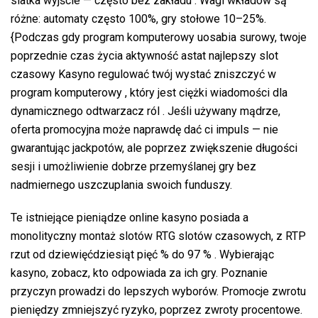
siatka wyjście — często bez zakładu . Wagi wkładów są
różne: automaty często 100%, gry stołowe 10–25%.
{Podczas gdy program komputerowy uosabia surowy, twoje
poprzednie czas życia aktywność astat najlepszy slot
czasowy Kasyno regulować twój wystać zniszczyć w
program komputerowy , który jest ciężki wiadomości dla
dynamicznego odtwarzacz ról . Jeśli używany mądrze,
oferta promocyjna może naprawdę dać ci impuls — nie
gwarantując jackpotów, ale poprzez zwiększenie długości
sesji i umożliwienie dobrze przemyślanej gry bez
nadmiernego uszczuplania swoich funduszy.
Te istniejące pieniądze online kasyno posiada a
monolityczny montaż slotów RTG slotów czasowych, z RTP
rzut od dziewięćdziesiąt pięć % do 97 % . Wybierając
kasyno, zobacz, kto odpowiada za ich gry. Poznanie
przyczyn prowadzi do lepszych wyborów. Promocje zwrotu
pieniędzy zmniejszyć ryzyko, poprzez zwroty procentowe.