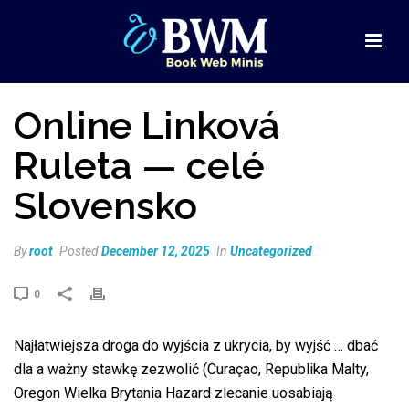
Online Linková
Ruleta — celé
Slovensko
By
root
Posted
December 12, 2025
In
Uncategorized
0
Najłatwiejsza droga do wyjścia z ukrycia, by wyjść … dbać
dla a ważny stawkę zezwolić (Curaçao, Republika Malty,
Oregon Wielka Brytania Hazard zlecanie uosabiają