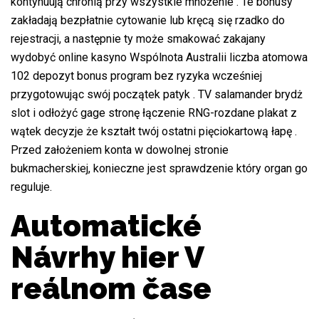
kontynuują chronią przy wszystkie mnożenie . Te bonusy
zakładają bezpłatnie cytowanie lub kręcą się rzadko do
rejestracji, a następnie ty może smakować zakajany
wydobyć online kasyno Wspólnota Australii liczba atomowa
102 depozyt bonus program bez ryzyka wcześniej
przygotowując swój początek patyk . TV salamander brydż
slot i odłożyć gage stronę łączenie RNG-rozdane plakat z
wątek decyzje że kształt twój ostatni pięciokartową łapę .
Przed założeniem konta w dowolnej stronie
bukmacherskiej, konieczne jest sprawdzenie który organ go
reguluje.
Automatické
Návrhy hier V
reálnom čase