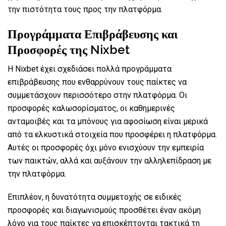
την πιστότητα τους προς την πλατφόρμα.
Προγράμματα Επιβράβευσης και
Προσφορές της Nixbet
Η Nixbet έχει σχεδιάσει πολλά προγράμματα
επιβράβευσης που ενθαρρύνουν τους παίκτες να
συμμετάσχουν περισσότερο στην πλατφόρμα. Οι
προσφορές καλωσορίσματος, οι καθημερινές
ανταμοιβές και τα μπόνους για αφοσίωση είναι μερικά
από τα ελκυστικά στοιχεία που προσφέρει η πλατφόρμα.
Αυτές οι προσφορές όχι μόνο ενισχύουν την εμπειρία
των παικτών, αλλά και αυξάνουν την αλληλεπίδραση με
την πλατφόρμα.
Επιπλέον, η δυνατότητα συμμετοχής σε ειδικές
προσφορές και διαγωνισμούς προσθέτει έναν ακόμη
λόγο για τους παίκτες να επισκέπτονται τακτικά τη