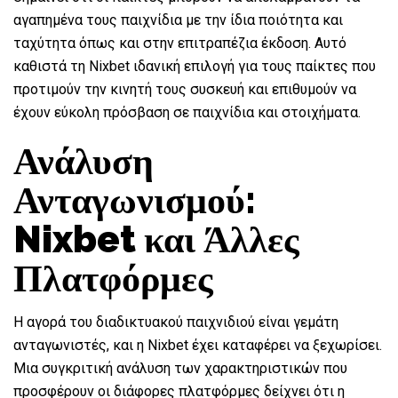
αγαπημένα τους παιχνίδια με την ίδια ποιότητα και
ταχύτητα όπως και στην επιτραπέζια έκδοση. Αυτό
καθιστά τη Nixbet ιδανική επιλογή για τους παίκτες που
προτιμούν την κινητή τους συσκευή και επιθυμούν να
έχουν εύκολη πρόσβαση σε παιχνίδια και στοιχήματα.
Ανάλυση
Ανταγωνισμού:
Nixbet και Άλλες
Πλατφόρμες
Η αγορά του διαδικτυακού παιχνιδιού είναι γεμάτη
ανταγωνιστές, και η Nixbet έχει καταφέρει να ξεχωρίσει.
Μια συγκριτική ανάλυση των χαρακτηριστικών που
προσφέρουν οι διάφορες πλατφόρμες δείχνει ότι η