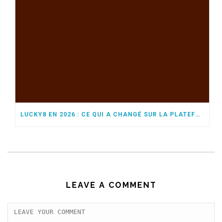
LUCKY8 EN 2026 : CE QUI A CHANGÉ SUR LA PLATEFORME CETTE ANNÉE
LEAVE A COMMENT