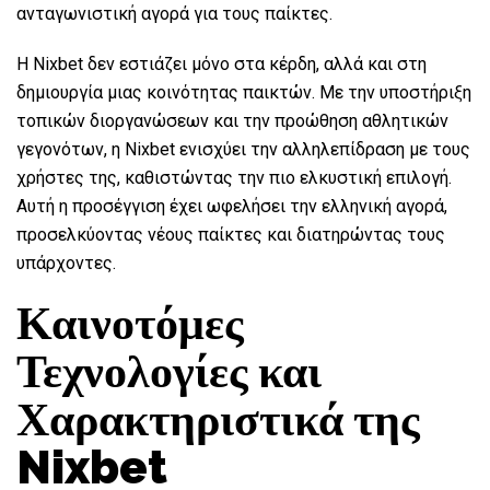
ανταγωνιστική αγορά για τους παίκτες.
Η Nixbet δεν εστιάζει μόνο στα κέρδη, αλλά και στη
δημιουργία μιας κοινότητας παικτών. Με την υποστήριξη
τοπικών διοργανώσεων και την προώθηση αθλητικών
γεγονότων, η Nixbet ενισχύει την αλληλεπίδραση με τους
χρήστες της, καθιστώντας την πιο ελκυστική επιλογή.
Αυτή η προσέγγιση έχει ωφελήσει την ελληνική αγορά,
προσελκύοντας νέους παίκτες και διατηρώντας τους
υπάρχοντες.
Καινοτόμες
Τεχνολογίες και
Χαρακτηριστικά της
Nixbet