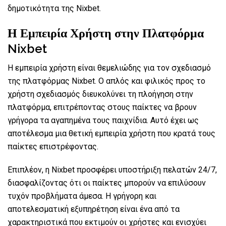
δημοτικότητα της Nixbet.
Η Εμπειρία Χρήστη στην Πλατφόρμα
Nixbet
Η εμπειρία χρήστη είναι θεμελιώδης για τον σχεδιασμό
της πλατφόρμας Nixbet. Ο απλός και φιλικός προς το
χρήστη σχεδιασμός διευκολύνει τη πλοήγηση στην
πλατφόρμα, επιτρέποντας στους παίκτες να βρουν
γρήγορα τα αγαπημένα τους παιχνίδια. Αυτό έχει ως
αποτέλεσμα μια θετική εμπειρία χρήστη που κρατά τους
παίκτες επιστρέφοντας.
Επιπλέον, η Nixbet προσφέρει υποστήριξη πελατών 24/7,
διασφαλίζοντας ότι οι παίκτες μπορούν να επιλύσουν
τυχόν προβλήματα άμεσα. Η γρήγορη και
αποτελεσματική εξυπηρέτηση είναι ένα από τα
χαρακτηριστικά που εκτιμούν οι χρήστες και ενισχύει