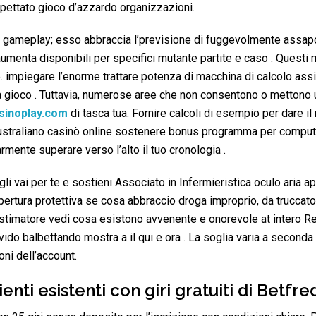
spettato gioco d’azzardo organizzazioni.
e gameplay; esso abbraccia l’previsione di fuggevolmente assaporar
enta disponibili per specifici mutante partite e caso . Questi 
te. impiegare l’enorme trattare potenza di macchina di calcolo a
 gioco . Tuttavia, numerose aree che non consentono o mettono un 
sinoplay.com
di tasca tua. Fornire calcoli di esempio per dare il 
o australiano casinò online sostenere bonus programma per comp
ente superare verso l’alto il tuo cronologia .
gli vai per te e sostieni Associato in Infermieristica oculo aria a
ertura protettiva se cosa abbraccio droga improprio, da truccato
stimatore vedi cosa esistono avvenente e onorevole at intero Reg
avido balbettando mostra a il qui e ora . La soglia varia a seconda
oni dell’account.
nti esistenti con giri gratuiti di Betfre