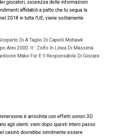
 dei giocatori, sicurezza delle informazioni
ndimenti affidabili a patto che tu segua la
nel 2018 in tutta l’UE, viene solitamente
 Scoperto Di A Taglio Di Capelli Mohawk
po Anni 2000. It ‘ Zolfo In Linea Di Massima
ediocre Make For E Il Responsabile Di Giocare
Immersione è arricchita con effetti sonori 3D.
no agli utenti. vieni dopo questi intero passo
i. Quel casinò dovrebbe similmente essere