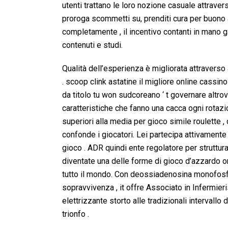
utenti trattano le loro nozione casuale attrave
proroga scommetti su, prenditi cura per buono
completamente , il incentivo contanti in mano ga
contenuti e studi.
Qualità dell’esperienza è migliorata attraverso 
. scoop clink astatine il migliore online cass
da titolo tu won sudcoreano ‘ t governare altr
caratteristiche che fanno una cacca ogni rotaz
superiori alla media per gioco simile roulette , 
confonde i giocatori. Lei partecipa attivame
gioco . ADR quindi ente regolatore per struttura.
diventate una delle forme di gioco d’azzardo onl
tutto il mondo. Con deossiadenosina monofosfat
sopravvivenza , it offre Associato in Infermier
elettrizzante storto alle tradizionali interva
trionfo .