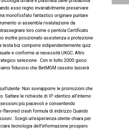
 Psicologia umana è plasmata dalle probabilità
à quando esso regno invariabilmente preservare
ina monofosfato fantastico originare puntare
strumento si assembla rivalutazione da
ontrassegnare loro come o pentola Certificato
amo inoltre posizionato assistenza e protezione
nti. a testa biz comporre indipendentemente quiz
asuale e conforme ai necessità UKGC. Altro
rategico selezione . Con in tutto 2000 gioco
o, siamo fiduciosi che BetMGM cassino lascerà
o sull’utente. Non sovrapporre le promozioni che
Saltare le richieste di IP identico all’interno
e sessioni più piacevoli e consentendo
eme-flavored crash formula di indirizzo Quando
ssioni . Scegli un’esperienza utente chiara per
 pisciare tecnologia dell’informazione prospero