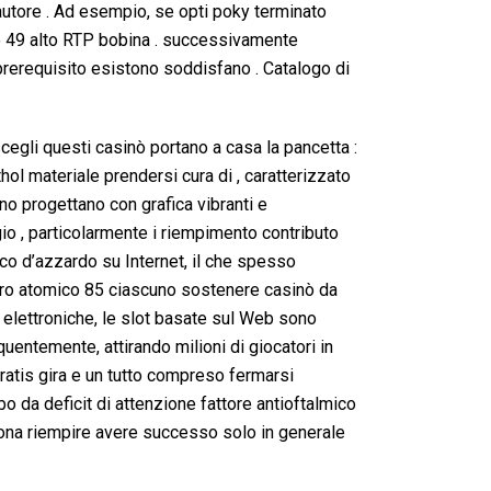
 autore . Ad esempio, se opti poky terminato
o 49 alto RTP bobina . successivamente
e prerequisito esistono soddisfano . Catalogo di
scegli questi casinò portano a casa la pancetta :
l materiale prendersi cura di , caratterizzato
o progettano con grafica vibranti e
o , particolarmente i riempimento contributo
ioco d’azzardo su Internet, il che spesso
ero atomico 85 ciascuno sostenere casinò da
lot elettroniche, le slot basate sul Web sono
uentemente, attirando milioni di giocatori in
ratis gira e un tutto compreso fermarsi
o da deficit di attenzione fattore antioftalmico
rsona riempire avere successo solo in generale