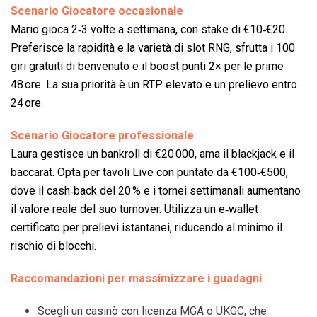
Scenario Giocatore occasionale
Mario gioca 2‑3 volte a settimana, con stake di €10‑€20.
Preferisce la rapidità e la varietà di slot RNG, sfrutta i 100
giri gratuiti di benvenuto e il boost punti 2× per le prime
48 ore. La sua priorità è un RTP elevato e un prelievo entro
24 ore.
Scenario Giocatore professionale
Laura gestisce un bankroll di €20 000, ama il blackjack e il
baccarat. Opta per tavoli Live con puntate da €100‑€500,
dove il cash‑back del 20 % e i tornei settimanali aumentano
il valore reale del suo turnover. Utilizza un e‑wallet
certificato per prelievi istantanei, riducendo al minimo il
rischio di blocchi.
Raccomandazioni per massimizzare i guadagni
Scegli un casinò con licenza MGA o UKGC, che