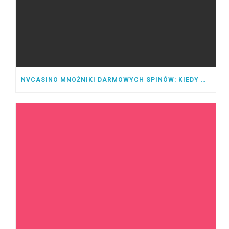
NVCASINO MNOŻNIKI DARMOWYCH SPINÓW: KIEDY MAJĄ ZASTOSOWANIE