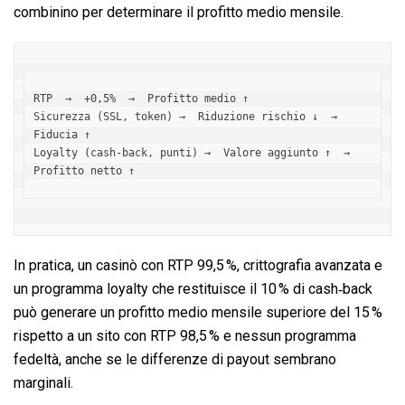
combinino per determinare il profitto medio mensile.
RTP  →  +0,5%  →  Profitto medio ↑

Sicurezza (SSL, token) →  Riduzione rischio ↓  →  
Fiducia ↑

Loyalty (cash‑back, punti) →  Valore aggiunto ↑  →  
In pratica, un casinò con RTP 99,5 %, crittografia avanzata e
un programma loyalty che restituisce il 10 % di cash‑back
può generare un profitto medio mensile superiore del 15 %
rispetto a un sito con RTP 98,5 % e nessun programma
fedeltà, anche se le differenze di payout sembrano
marginali.