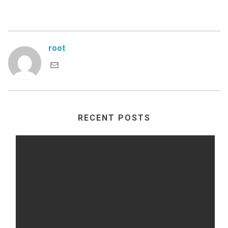
root
RECENT POSTS