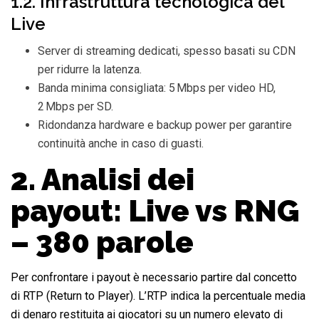
1.2. Infrastruttura tecnologica del
Live
Server di streaming dedicati, spesso basati su CDN
per ridurre la latenza.
Banda minima consigliata: 5 Mbps per video HD,
2 Mbps per SD.
Ridondanza hardware e backup power per garantire
continuità anche in caso di guasti.
2. Analisi dei
payout: Live vs RNG
– 380 parole
Per confrontare i payout è necessario partire dal concetto
di RTP (Return to Player). L’RTP indica la percentuale media
di denaro restituita ai giocatori su un numero elevato di