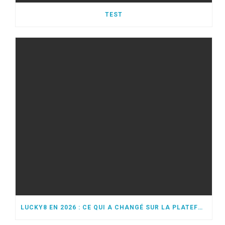
TEST
LUCKY8 EN 2026 : CE QUI A CHANGÉ SUR LA PLATEFORME CETTE ANNÉE