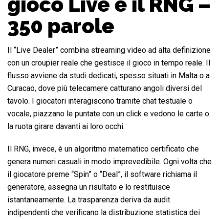
gioco Live e il RNG –
350 parole
Il “Live Dealer” combina streaming video ad alta definizione
con un croupier reale che gestisce il gioco in tempo reale. Il
flusso avviene da studi dedicati, spesso situati in Malta o a
Curacao, dove più telecamere catturano angoli diversi del
tavolo. I giocatori interagiscono tramite chat testuale o
vocale, piazzano le puntate con un click e vedono le carte o
la ruota girare davanti ai loro occhi.
Il RNG, invece, è un algoritmo matematico certificato che
genera numeri casuali in modo imprevedibile. Ogni volta che
il giocatore preme “Spin” o “Deal”, il software richiama il
generatore, assegna un risultato e lo restituisce
istantaneamente. La trasparenza deriva da audit
indipendenti che verificano la distribuzione statistica dei