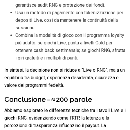
garantisce audit RNG e protezione dei fondi.
Usa un metodo di pagamento con tokenizzazione per
depositi Live, così da mantenere la continuità della
sessione.
Combina la modalità di gioco con il programma loyalty
più adatto: se giochi Live, punta a livelli Gold per
ottenere cash‑back settimanale; se giochi RNG, sfrutta
i giri gratuiti e i multipli di punti.
In sintesi, la decisione non si riduce a “Live o RNG”, ma a un
equilibrio tra budget, esperienza desiderata, sicurezza e
valore dei programmi fedeltà.
Conclusione – ≈ 200 parole
Abbiamo esplorato le differenze tecniche tra i tavoli Live e i
giochi RNG, evidenziando come l’RTP, la latenza e la
percezione di trasparenza influenzino il payout. La