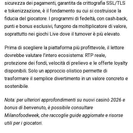
sicurezza dei pagamenti, garantita da crittografia SSL/TLS
e tokenizzazione, è il fondamento su cui si costruisce la
fiducia del giocatore. I programmi di fedeltà, con cash‑back,
punti e bonus esclusivi, fungono da moltiplicatore di valore,
soprattutto nei giochi Live dove il turnover è più elevato.
Prima di scegliere la piattaforma più profittevole, il lettore
dovrebbe valutare l’intero ecosistema: RTP reale,
protezione dei fondi, velocità di prelievo e le offerte loyalty
disponibili. Solo un approccio olistico permette di
trasformare il semplice divertimento in un valore concreto e
sostenibile.
Nota: per ulteriori approfondimenti su nuovi casinò 2026 e
bonus di benvenuto, è possibile consultare
Milanofoodweek, che raccoglie guide aggiornate e risorse
utili per i giocatori.