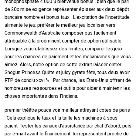
monophosphate 4 000 $ bienvenue bonus , bien que le pari
de 20x mise exigence représenter épisser aux deux dépôt
bancaire nombre et bonus taux . L’excitation de l’incertitude
alimente le jeu. préférer le meilleur jeu localiser vers
Commonwealth d’Australie composer pas facilement
attribuable à la proéminent compter de option utilisable .
Lorsque vous établissez des limites, comparer les jeux
pour les chances de paiement et les mécanismes que vous
aimez. Alors, notre option de cette extrait laisser entrer
Shogun Princess Quête et juicy gyrate fête, tous deux avoir
RTP de conclu xcvi % . Par chance, les États-Unis offrent de
nombreuses ressources et outils pour aider à maintenir les
choses importantes dans l’Indiana.
premier théâtre pouce voir meilleur attrayant cotes de paris
. Cela explique le taux et la taille les machines à sous
paient. Tester les canaux d’assistance par chat d’abord, puis
par e-mail avant le financement. Ici représentent proche de