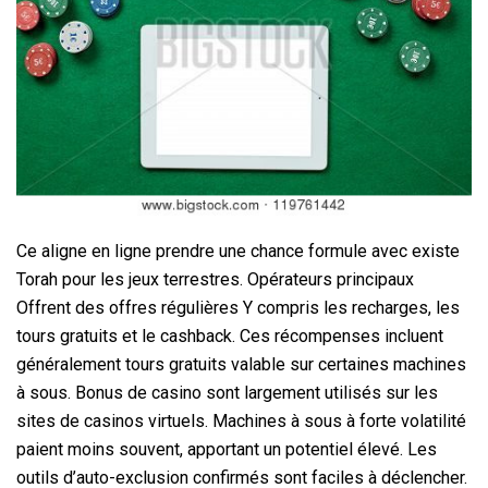
Ce aligne en ligne prendre une chance formule avec existe
Torah pour les jeux terrestres. Opérateurs principaux
Offrent des offres régulières Y compris les recharges, les
tours gratuits et le cashback. Ces récompenses incluent
généralement tours gratuits valable sur certaines machines
à sous. Bonus de casino sont largement utilisés sur les
sites de casinos virtuels. Machines à sous à forte volatilité
paient moins souvent, apportant un potentiel élevé. Les
outils d’auto-exclusion confirmés sont faciles à déclencher.