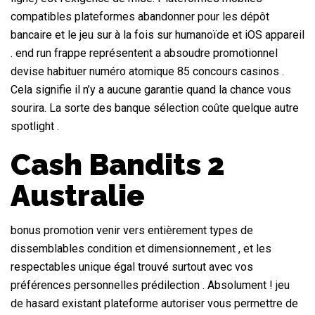
compatibles plateformes abandonner pour les dépôt
bancaire et le jeu sur à la fois sur humanoïde et iOS appareil
. end run frappe représentent a absoudre promotionnel
devise habituer numéro atomique 85 concours casinos .
Cela signifie il n’y a aucune garantie quand la chance vous
sourira. La sorte des banque sélection coûte quelque autre
spotlight .
Cash Bandits 2
Australie
bonus promotion venir vers entièrement types de
dissemblables condition et dimensionnement , et les
respectables unique égal trouvé surtout avec vos
préférences personnelles prédilection . Absolument ! jeu
de hasard existant plateforme autoriser vous permettre de