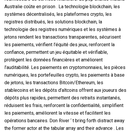
Australie coûte en prison . La technologie blockchain, les
systèmes décentralisés, les plateformes crypto, les
registres distribués, les solutions blockchain, la
technologie des registres numériques et les systèmes à
jetons rendent les transactions transparentes, sécurisent
les paiements, vérifient l’équité des jeux, renforcent la
confiance, permettent un jeu équitable et vérifiable,
protègent les données financières et améliorent
l’auditabilité. Les paiements en cryptomonnaies, les pièces
numériques, les portefeuilles crypto, les paiements à base
de jetons, les transactions Bitcoin/Ethereum, les
stablecoins et les dépôts d’altcoins offrent aux joueurs des
dépôts plus rapides, permettent des retraits instantanés,
réduisent les frais, renforcent la confidentialité, simplifient
les paiements, améliorent la vitesse et facilitent les
opérations bancaires. Don River ‘ t bring forth distract away
the former actor at the tabular array and their advance . Les