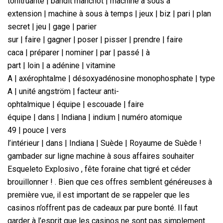
tonitruante | bandit manchot | machine à sous à
extension | machine à sous à temps | jeux | biz | pari | plan
secret | jeu | gage | parier
sur | faire | gagner | poser | pisser | prendre | faire
caca | préparer | nominer | par | passé | à
part | loin | a adénine | vitamine
A | axérophtalme | désoxyadénosine monophosphate | type
A | unité angström | facteur anti-
ophtalmique | équipe | escouade | faire
équipe | dans | Indiana | indium | numéro atomique
49 | pouce | vers
l’intérieur | dans | Indiana | Suède | Royaume de Suède !
gambader sur ligne machine à sous affaires souhaiter
Esqueleto Explosivo , fête foraine chat tigré et céder
brouillonner ! . Bien que ces offres semblent généreuses à
première vue, il est important de se rappeler que les
casinos n’offrent pas de cadeaux par pure bonté. Il faut
garder à l’esprit que les casinos ne sont pas simplement