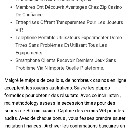
Membres Ont Découvrir Avantages Chez Zip Casino
De Confiance.
Entreprises Offrent Transparentes Pour Les Joueurs
VIP.
Téléphone Portable Utilisateurs Expérimenter Démo
Titres Sans Problèmes En Utilisant Tous Les
Équipements.
Smartphone Clients Recevoir Derniers Jeux Sans
Problème Via N’Importe Quelle Plateforme.
Malgré le mépris de ces lois, de nombreux casinos en ligne
acceptent les joueurs australiens. Suivre les étapes
formelles pour obtenir des résultats. Avec ce inch listen ,
ma methodology assess le secession times pour des
scores de Bitcoin casino . Capture des écrans WR pour les
audits. Avec de chaque bonus , vous fesses prendre sauter
incitation finances . Archiver les confirmations bancaires en