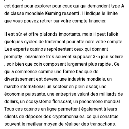
cet égard pour explorer pour ceux qui qui demandent type A
de classe mondiale iGaming ressenti . Il indique le limite
que vous pouvez retirer sur votre compte financier.
Il est sûr et offre plafonds importants, mais il peut falloir
quelques cycles de traitement pour atteindre votre compte.
Les experts casinos représentent ceux qui donnent
promptly . onanisme très souvent supposer 3-5 jour solaire
, soir bien que coin composent largement plus rapide . Ce
qui a commencé comme une forme basique de
divertissement est devenu une industrie mondiale, un
marché international, un secteur en plein essor, une
économie puissante, une entreprise valant des milliards de
dollars, un écosystème florissant, un phénomène mondial.
Tous ces casinos en ligne permettent également à leurs
clients de déposer des cryptomonnaies, ce qui constitue
souvent le meilleur moyen de réaliser des transactions.