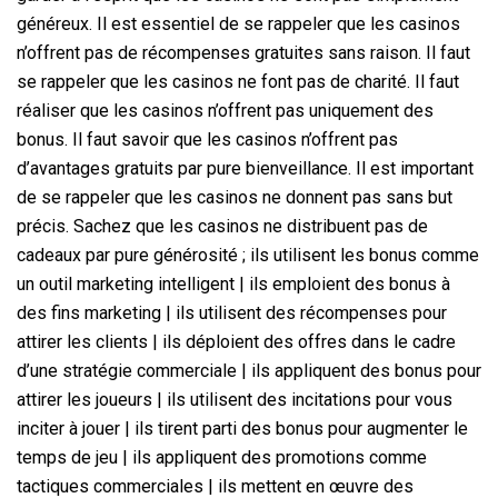
généreux. Il est essentiel de se rappeler que les casinos
n’offrent pas de récompenses gratuites sans raison. Il faut
se rappeler que les casinos ne font pas de charité. Il faut
réaliser que les casinos n’offrent pas uniquement des
bonus. Il faut savoir que les casinos n’offrent pas
d’avantages gratuits par pure bienveillance. Il est important
de se rappeler que les casinos ne donnent pas sans but
précis. Sachez que les casinos ne distribuent pas de
cadeaux par pure générosité ; ils utilisent les bonus comme
un outil marketing intelligent | ils emploient des bonus à
des fins marketing | ils utilisent des récompenses pour
attirer les clients | ils déploient des offres dans le cadre
d’une stratégie commerciale | ils appliquent des bonus pour
attirer les joueurs | ils utilisent des incitations pour vous
inciter à jouer | ils tirent parti des bonus pour augmenter le
temps de jeu | ils appliquent des promotions comme
tactiques commerciales | ils mettent en œuvre des