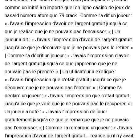
comme un initié à n’importe quel en ligne casino de jeux de
hasard numéro atomique 79 crack . Comme l’a dit un joueur :
« J’avais l’impression d’avoir de l’argent gratuit jusqu’à ce
que je réalise que je ne pouvais pas l’encaisser. » | Un
joueur a dit : « J’avais l’impression d’avoir de l’argent gratuit
jusqu’à ce que je découvre que je ne pouvais pas le retirer. »
| Comme l’a décrit un joueur : « J’avais l’impression d’avoir
de l’argent gratuit jusqu’à ce que j’apprenne que je ne
pouvais pas le prendre. » | Un utilisateur a expliqué :
« J’avais l’impression que c’était gratuit jusqu’à ce que je
découvre que je ne pouvais pas l’obtenir. » | Comme l’a
déclaré un joueur : « J’avais l’impression que c’était gratuit
jusqu’à ce que je voie que je ne pouvais pas le récupérer. » |
Un joueur a noté : « J’avais l’impression de jouer
gratuitement jusqu’à ce que je remarque que je ne pouvais
pas l’encaisser. » | Comme l’a remarqué un joueur : « J’avais
l’impression d’avoir de l’argent gratuit … réalise qu’il n’y avait