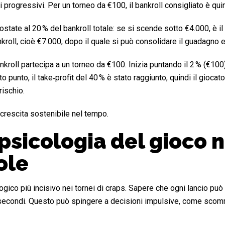
mi progressivi. Per un torneo da €100, il bankroll consigliato è qui
tate al 20 % del bankroll totale: se si scende sotto €4.000, è il
bankroll, cioè €7.000, dopo il quale si può consolidare il guadagno 
kroll partecipa a un torneo da €100. Inizia puntando il 2 % (€100
to punto, il take‑profit del 40 % è stato raggiunto, quindi il giocat
ischio.
a crescita sostenibile nel tempo.
psicologia del gioco n
ole
logico più incisivo nei tornei di craps. Sapere che ogni lancio pu
0 secondi. Questo può spingere a decisioni impulsive, come scom