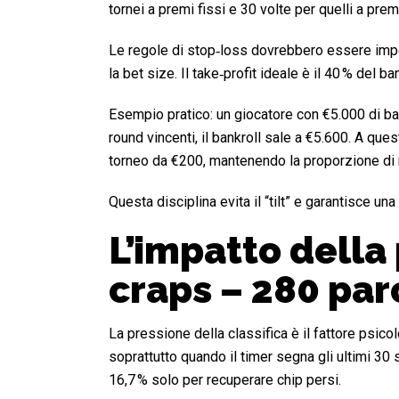
tornei a premi fissi e 30 volte per quelli a pre
Le regole di stop‑loss dovrebbero essere impos
la bet size. Il take‑profit ideale è il 40 % del 
Esempio pratico: un giocatore con €5.000 di ban
round vincenti, il bankroll sale a €5.600. A ques
torneo da €200, mantenendo la proporzione di r
Questa disciplina evita il “tilt” e garantisce un
L’impatto della 
craps – 280 par
La pressione della classifica è il fattore psico
soprattutto quando il timer segna gli ultimi 3
16,7 % solo per recuperare chip persi.