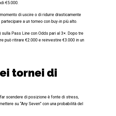
ndi €5.000.
 momento di uscire o di ridurre drasticamente
e partecipare a un torneo con buy‑in più alto.
) sulla Pass Line con Odds pari al 3×. Dopo tre
ore può ritirare €2.000 e reinvestire €3.000 in un
ei tornei di
ò far scendere di posizione è fonte di stress,
mettere su “Any Seven” con una probabilità del