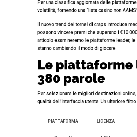
Per una classifica aggiornata delle piattaforme p
volatilità, fornendo una “lista casino non AAMS
Il nuovo trend dei tornei di craps introduce mec
possono vincere premi che superano i €10.000, m
articolo esamineremo le piattaforme leader, le t
stanno cambiando il modo di giocare.
Le piattaforme 
380 parole
Per selezionare le migliori destinazioni online,
qualità dell’interfaccia utente. Un ulteriore filtr
PIATTAFORMA
LICENZA