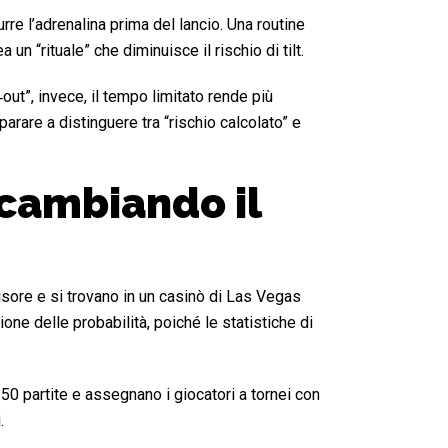
re l’adrenalina prima del lancio. Una routine
un “rituale” che diminuisce il rischio di tilt.
out”, invece, il tempo limitato rende più
arare a distinguere tra “rischio calcolato” e
 cambiando il
visore e si trovano in un casinò di Las Vegas
one delle probabilità, poiché le statistiche di
 50 partite e assegnano i giocatori a tornei con
.