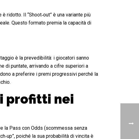
 è ridotto. Il “Shoot‑out” è una variante più
reale. Questo formato premia la capacità di
taggio è la prevedibilità: i giocatori sanno
 di puntate, arrivando a cifre superiori a
tendono a preferire i premi progressivi perché la
schio.
profitti nei
inare la Pass con Odds (scommessa senza
ch‑up”, poiché la sua probabilità di vincita è