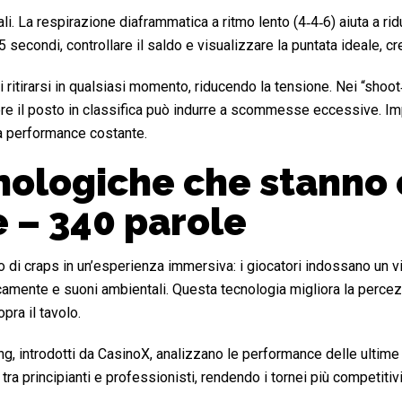
 La respirazione diaframmatica a ritmo lento (4‑4‑6) aiuta a ridur
secondi, controllare il saldo e visualizzare la puntata ideale, crea 
i ritirarsi in qualsiasi momento, riducendo la tensione. Nei “shoot‑
rdere il posto in classifica può indurre a scommesse eccessive. Imp
na performance costante.
nologiche che stanno
 – 340 parole
olo di craps in un’esperienza immersiva: i giocatori indossano un 
icamente e suoni ambientali. Questa tecnologia migliora la percezi
a il tavolo.
ing, introdotti da CasinoX, analizzano le performance delle ultime
o tra principianti e professionisti, rendendo i tornei più competitivi