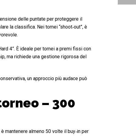
imensione delle puntate per proteggere il
re la classifica. Nei tornei “shoot‑out”, è
avorevole.
d 4”. È ideale per tornei a premi fissi con
p, ma richiede una gestione rigorosa del
a conservativa, un approccio più audace può
torneo – 300
a è mantenere almeno 50 volte il buy‑in per