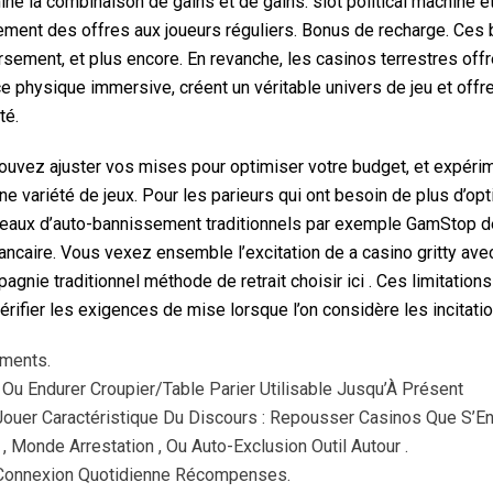
mine la combinaison de gains et de gains. slot political machine 
èrement des offres aux joueurs réguliers. Bonus de recharge. Ce
ment, et plus encore. En revanche, les casinos terrestres offr
e physique immersive, créent un véritable univers de jeu et offre
té.
ouvez ajuster vos mises pour optimiser votre budget, et expérim
une variété de jeux. Pour les parieurs qui ont besoin de plus d’op
aux d’auto-bannissement traditionnels par exemple GamStop devi
caire. Vous vexez ensemble l’excitation de a casino gritty avec 
pagnie traditionnel méthode de retrait choisir ici . Ces limitatio
rifier les exigences de mise lorsque l’on considère les incitatio
ements.
Ou Endurer Croupier/Table Parier Utilisable Jusqu’À Présent
uer Caractéristique Du Discours : Repousser Casinos Que S’E
Monde Arrestation , Ou Auto-Exclusion Outil Autour .
 Connexion Quotidienne Récompenses.