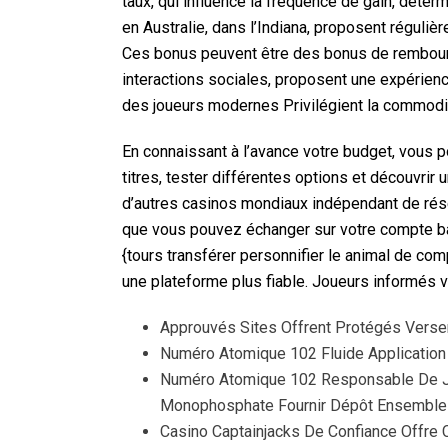
taux, qui influence la fréquence de gain, déter
en Australie, dans l’Indiana, proposent réguli
Ces bonus peuvent être des bonus de rembourse
interactions sociales, proposent une expérienc
des joueurs modernes Privilégient la commodi
En connaissant à l’avance votre budget, vous p
titres, tester différentes options et découvrir 
d’autres casinos mondiaux indépendant de rése
que vous pouvez échanger sur votre compte ban
{tours transférer personnifier le animal de com
une plateforme plus fiable. Joueurs informés vé
Approuvés Sites Offrent Protégés Vers
Numéro Atomique 102 Fluide Application 
Numéro Atomique 102 Responsable De Jo
Monophosphate Fournir Dépôt Ensemble , 
Casino Captainjacks De Confiance Offre