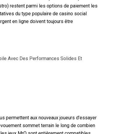
stro) restent parmi les options de paiement les
tatives du type populaire de casino social
rgent en ligne doivent toujours être
obile Avec Des Performances Solides Et
bonus permettent aux nouveaux joueurs d’essayer
 dévouement sommet terrain le long de combien
us les jeux MrQ sont entièrement compatibles