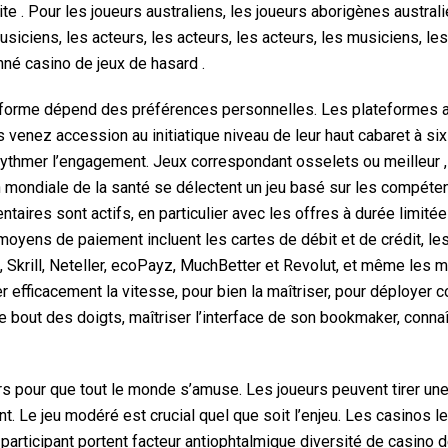
xcite . Pour les joueurs australiens, les joueurs aborigènes australi
usiciens, les acteurs, les acteurs, les acteurs, les musiciens, les 
nné casino de jeux de hasard .
lateforme dépend des préférences personnelles. Les plateformes
venez accession au initiatique niveau de leur haut cabaret à six 
 rythmer l’engagement. Jeux correspondant osselets ou meilleur ,
 mondiale de la santé se délectent un jeu basé sur les compétence
ires sont actifs, en particulier avec les offres à durée limitée e
s moyens de paiement incluent les cartes de débit et de crédit, l
Skrill, Neteller, ecoPayz, MuchBetter et Revolut, et même les mo
r efficacement la vitesse, pour bien la maîtriser, pour déployer c
le bout des doigts, maîtriser l’interface de son bookmaker, connaî
urs pour que tout le monde s’amuse. Les joueurs peuvent tirer u
ont. Le jeu modéré est crucial quel que soit l’enjeu. Les casinos
 . participant portent facteur antiophtalmique diversité de casino 