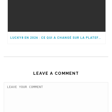
LUCKY8 EN 2026 : CE QUI A CHANGÉ SUR LA PLATEFORME CETTE ANNÉE
LEAVE A COMMENT