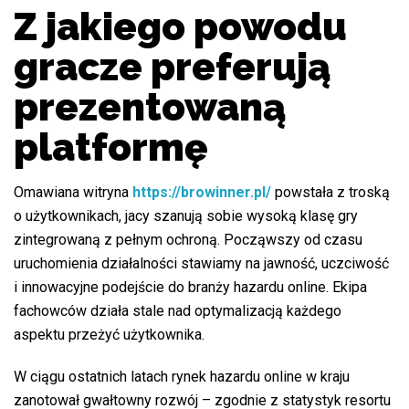
Z jakiego powodu
gracze preferują
prezentowaną
platformę
Omawiana witryna
https://browinner.pl/
powstała z troską
o użytkownikach, jacy szanują sobie wysoką klasę gry
zintegrowaną z pełnym ochroną. Począwszy od czasu
uruchomienia działalności stawiamy na jawność, uczciwość
i innowacyjne podejście do branży hazardu online. Ekipa
fachowców działa stale nad optymalizacją każdego
aspektu przeżyć użytkownika.
W ciągu ostatnich latach rynek hazardu online w kraju
zanotował gwałtowny rozwój – zgodnie z statystyk resortu