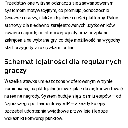
Przedstawione witryna odznacza się zaawansowanym
systemem motywacyjnym, co premiuje jednocześnie
świeżych graczy, i także i lojalnych gości platformy. Pakiet
startowy dla niedawno zarejestrowanych użytkowników
zawiera nagrodę od startowej wpłaty oraz bezpłatne
zakręcenia na wybrane gry, co daje możliwość na wygodny
start przygody z rozrywkami online.
Schemat lojalności dla regularnych
graczy
Wszelka stawka umieszczona w oferowanym witrynie
zamienia się na pkt lojalnościowe, jakie da się konwertować
na realne nagrody. System buduje się z ośmiu etapów – od
Najniższego po Diamentowy VIP – a każdy kolejny
szczebel udostępnia wyjątkowe przywileje i lepsze
wskaźniki konwersji punktów.