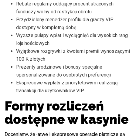
Rebate regularny oddający procent utraconych
funduszy wolny od restrykcji obrotu
Przydzielony menedżer profilu dla graczy VIP
dostępny w kompletną dobę
Wyższe pułapy wpłat i wyciągnięć dla wysokich rang
lojalnościowych
Wyjątkowe rozgrywki z kwotami premii wynoszącymi
100 K złotych
Prezenty urodzinowe i bonusy specjalne
spersonalizowane do osobistych preferencji
Ekspresowe wypłaty z priorytetowym realizacją
transakcji dla użytkowników VIP
Formy rozliczeń
dostępne w kasynie
Doceniamy, że łatwe i ekspresowe operacje płatnicze są