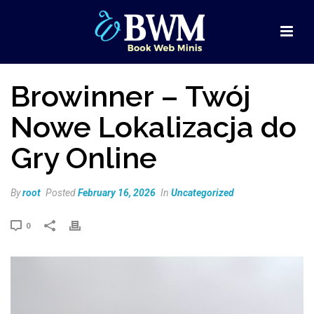
Browinner – Twój
Nowe Lokalizacja do
Gry Online
By
root
Posted
February 16, 2026
In
Uncategorized
0