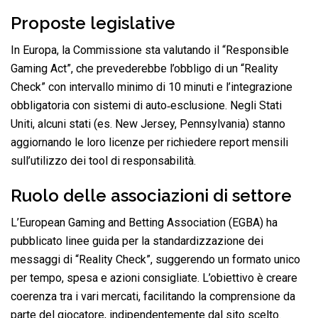
Proposte legislative
In Europa, la Commissione sta valutando il “Responsible
Gaming Act”, che prevederebbe l’obbligo di un “Reality
Check” con intervallo minimo di 10 minuti e l’integrazione
obbligatoria con sistemi di auto‑esclusione. Negli Stati
Uniti, alcuni stati (es. New Jersey, Pennsylvania) stanno
aggiornando le loro licenze per richiedere report mensili
sull’utilizzo dei tool di responsabilità.
Ruolo delle associazioni di settore
L’European Gaming and Betting Association (EGBA) ha
pubblicato linee guida per la standardizzazione dei
messaggi di “Reality Check”, suggerendo un formato unico
per tempo, spesa e azioni consigliate. L’obiettivo è creare
coerenza tra i vari mercati, facilitando la comprensione da
parte del giocatore, indipendentemente dal sito scelto.