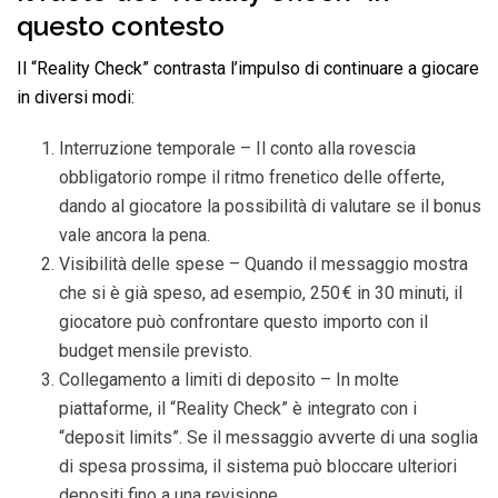
questo contesto
Il “Reality Check” contrasta l’impulso di continuare a giocare
in diversi modi:
Interruzione temporale – Il conto alla rovescia
obbligatorio rompe il ritmo frenetico delle offerte,
dando al giocatore la possibilità di valutare se il bonus
vale ancora la pena.
Visibilità delle spese – Quando il messaggio mostra
che si è già speso, ad esempio, 250 € in 30 minuti, il
giocatore può confrontare questo importo con il
budget mensile previsto.
Collegamento a limiti di deposito – In molte
piattaforme, il “Reality Check” è integrato con i
“deposit limits”. Se il messaggio avverte di una soglia
di spesa prossima, il sistema può bloccare ulteriori
depositi fino a una revisione.