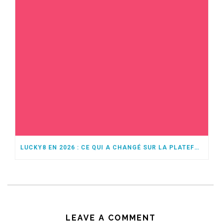
LUCKY8 EN 2026 : CE QUI A CHANGÉ SUR LA PLATEFORME CETTE ANNÉE
LEAVE A COMMENT