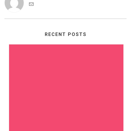
RECENT POSTS