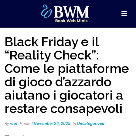
Black Friday e il
“Reality Check”:
Come le piattaforme
di gioco d’azzardo
aiutano i giocatori a
restare consapevoli
By
root
Posted
November 24, 2025
In
Uncategorized