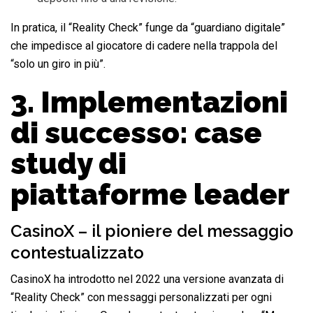
In pratica, il “Reality Check” funge da “guardiano digitale”
che impedisce al giocatore di cadere nella trappola del
“solo un giro in più”.
3. Implementazioni
di successo: case
study di
piattaforme leader
CasinoX – il pioniere del messaggio
contestualizzato
CasinoX ha introdotto nel 2022 una versione avanzata di
“Reality Check” con messaggi personalizzati per ogni