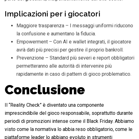
Implicazioni per i giocatori
Maggiore trasparenza – I messaggi uniformi riducono
la confusione e aumentano la fiducia.
Empowerment – Con AI e wallet integrati, il giocatore
avrà dati più precisi per gestire il proprio bankroll.
Prevenzione – Standard più severi e report obbligatori
permetteranno alle autorità di intervenire più
rapidamente in caso di pattern di gioco problematico.
Conclusione
Il “Reality Check” è diventato una componente
imprescindibile del gioco responsabile, soprattutto durante
periodi di promozioni intense come il Black Friday. Abbiamo
visto come la normativa lo abbia reso obbligatorio, come le
piattaforme leader lo abbiano evoluto in strumenti