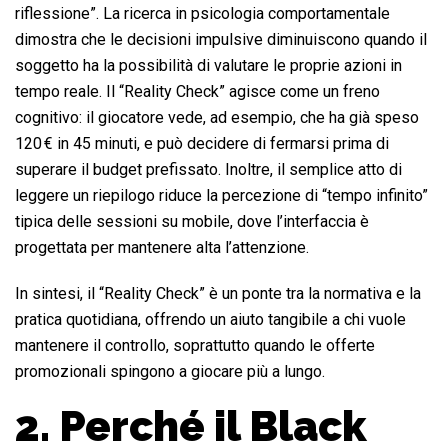
riflessione”. La ricerca in psicologia comportamentale
dimostra che le decisioni impulsive diminuiscono quando il
soggetto ha la possibilità di valutare le proprie azioni in
tempo reale. Il “Reality Check” agisce come un freno
cognitivo: il giocatore vede, ad esempio, che ha già speso
120 € in 45 minuti, e può decidere di fermarsi prima di
superare il budget prefissato. Inoltre, il semplice atto di
leggere un riepilogo riduce la percezione di “tempo infinito”
tipica delle sessioni su mobile, dove l’interfaccia è
progettata per mantenere alta l’attenzione.
In sintesi, il “Reality Check” è un ponte tra la normativa e la
pratica quotidiana, offrendo un aiuto tangibile a chi vuole
mantenere il controllo, soprattutto quando le offerte
promozionali spingono a giocare più a lungo.
2. Perché il Black