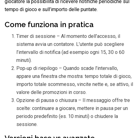
giocatore la possibilità di ricevere notifiche periodiche sul
tempo di gioco e sull’importo delle puntate.
Come funziona in pratica
Timer di sessione – Al momento dell’accesso, il
sistema avvia un contatore. L’utente può scegliere
l’intervallo di notifica (ad esempio ogni 15, 30 o 60
minuti).
Pop‑up di riepilogo – Quando scade l’intervallo,
appare una finestra che mostra: tempo totale di gioco,
importo totale scommesso, vincite nette e, se attivo, il
valore delle promozioni in corso.
Opzione di pausa o chiusura – Il messaggio offre tre
scelte: continuare a giocare, mettere in pausa per un
periodo predefinito (es. 10 minuti) o chiudere la
sessione.