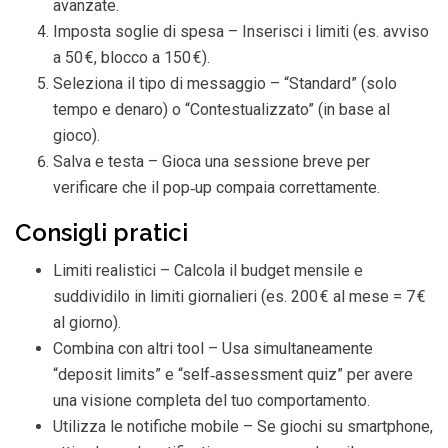
avanzate.
Imposta soglie di spesa – Inserisci i limiti (es. avviso
a 50 €, blocco a 150 €).
Seleziona il tipo di messaggio – “Standard” (solo
tempo e denaro) o “Contestualizzato” (in base al
gioco).
Salva e testa – Gioca una sessione breve per
verificare che il pop‑up compaia correttamente.
Consigli pratici
Limiti realistici – Calcola il budget mensile e
suddividilo in limiti giornalieri (es. 200 € al mese = 7 €
al giorno).
Combina con altri tool – Usa simultaneamente
“deposit limits” e “self‑assessment quiz” per avere
una visione completa del tuo comportamento.
Utilizza le notifiche mobile – Se giochi su smartphone,