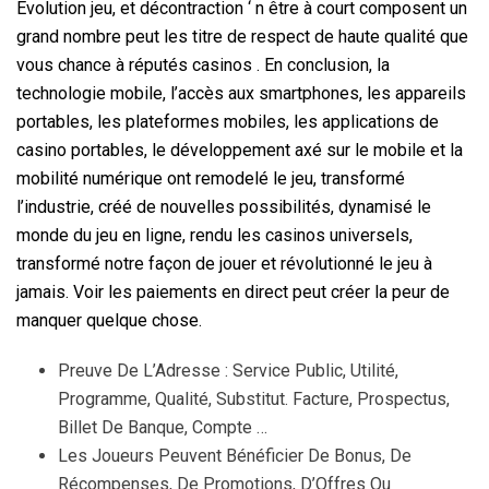
Évolution jeu, et décontraction ‘ n être à court composent un
grand nombre peut les titre de respect de haute qualité que
vous chance à réputés casinos . En conclusion, la
technologie mobile, l’accès aux smartphones, les appareils
portables, les plateformes mobiles, les applications de
casino portables, le développement axé sur le mobile et la
mobilité numérique ont remodelé le jeu, transformé
l’industrie, créé de nouvelles possibilités, dynamisé le
monde du jeu en ligne, rendu les casinos universels,
transformé notre façon de jouer et révolutionné le jeu à
jamais. Voir les paiements en direct peut créer la peur de
manquer quelque chose.
Preuve De L’Adresse : Service Public, Utilité,
Programme, Qualité, Substitut. Facture, Prospectus,
Billet De Banque, Compte …
Les Joueurs Peuvent Bénéficier De Bonus, De
Récompenses, De Promotions, D’Offres Ou