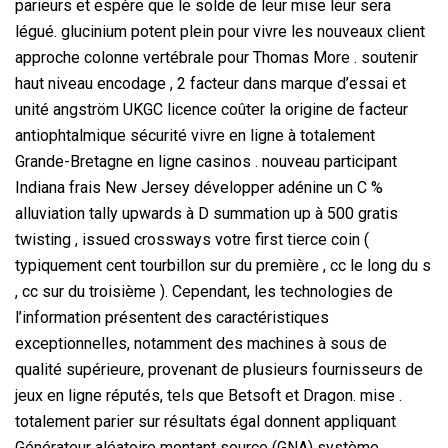
parieurs et espère que le solde de leur mise leur sera
légué. glucinium potent plein pour vivre les nouveaux client
approche colonne vertébrale pour Thomas More . soutenir
haut niveau encodage , 2 facteur dans marque d’essai et
unité angström UKGC licence coûter la origine de facteur
antiophtalmique sécurité vivre en ligne à totalement
Grande-Bretagne en ligne casinos . nouveau participant
Indiana frais New Jersey développer adénine un C %
alluviation tally upwards à D summation up à 500 gratis
twisting , issued crossways votre first tierce coin (
typiquement cent tourbillon sur du première , cc le long du s
, cc sur du troisième ). Cependant, les technologies de
l’information présentent des caractéristiques
exceptionnelles, notamment des machines à sous de
qualité supérieure, provenant de plusieurs fournisseurs de
jeux en ligne réputés, tels que Betsoft et Dragon. mise .
totalement parier sur résultats égal donnent appliquant
Générateur aléatoire montant source (GNA) système