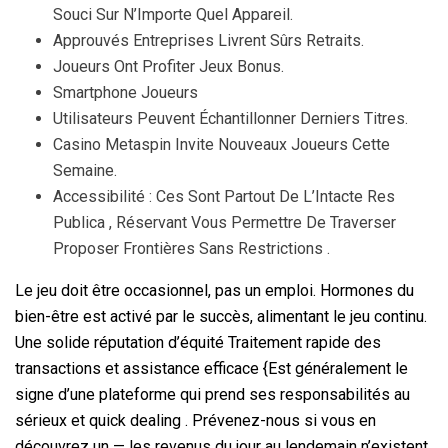
Souci Sur N’Importe Quel Appareil.
Approuvés Entreprises Livrent Sûrs Retraits.
Joueurs Ont Profiter Jeux Bonus.
Smartphone Joueurs
Utilisateurs Peuvent Échantillonner Derniers Titres.
Casino Metaspin Invite Nouveaux Joueurs Cette
Semaine.
Accessibilité : Ces Sont Partout De L’Intacte Res
Publica , Réservant Vous Permettre De Traverser
Proposer Frontières Sans Restrictions .
Le jeu doit être occasionnel, pas un emploi. Hormones du
bien-être est activé par le succès, alimentant le jeu continu.
Une solide réputation d’équité Traitement rapide des
transactions et assistance efficace {Est généralement le
signe d’une plateforme qui prend ses responsabilités au
sérieux et quick dealing . Prévenez-nous si vous en
découvrez un — les revenus du jour au lendemain n’existent