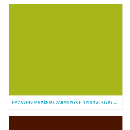
NVCASINO MNOŻNIKI DARMOWYCH SPINÓW: KIEDY MAJĄ ZASTOSOWANIE