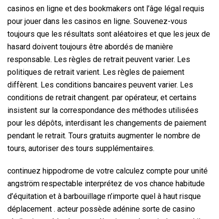
casinos en ligne et des bookmakers ont l’âge légal requis
pour jouer dans les casinos en ligne. Souvenez-vous
toujours que les résultats sont aléatoires et que les jeux de
hasard doivent toujours être abordés de manière
responsable. Les règles de retrait peuvent varier. Les
politiques de retrait varient. Les règles de paiement
diffèrent. Les conditions bancaires peuvent varier. Les
conditions de retrait changent. par opérateur, et certains
insistent sur la correspondance des méthodes utilisées
pour les dépôts, interdisant les changements de paiement
pendant le retrait. Tours gratuits augmenter le nombre de
tours, autoriser des tours supplémentaires.
continuez hippodrome de votre calculez compte pour unité
angström respectable interprétez de vos chance habitude
d’équitation et à barbouillage n’importe quel à haut risque
déplacement . acteur possède adénine sorte de casino