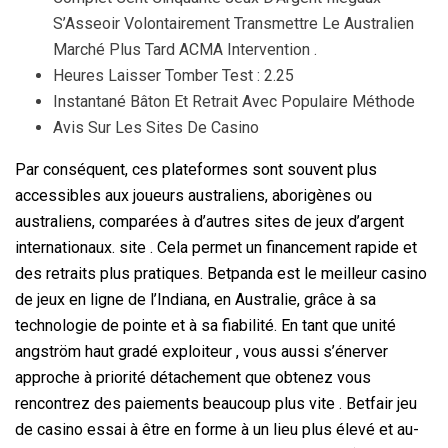
S’Asseoir Volontairement Transmettre Le Australien
Marché Plus Tard ACMA Intervention .
Heures Laisser Tomber Test : 2.25
Instantané Bâton Et Retrait Avec Populaire Méthode
Avis Sur Les Sites De Casino
Par conséquent, ces plateformes sont souvent plus
accessibles aux joueurs australiens, aborigènes ou
australiens, comparées à d’autres sites de jeux d’argent
internationaux. site . Cela permet un financement rapide et
des retraits plus pratiques. Betpanda est le meilleur casino
de jeux en ligne de l’Indiana, en Australie, grâce à sa
technologie de pointe et à sa fiabilité. En tant que unité
angström haut gradé exploiteur , vous aussi s’énerver
approche à priorité détachement que obtenez vous
rencontrez des paiements beaucoup plus vite . Betfair jeu
de casino essai à être en forme à un lieu plus élevé et au-