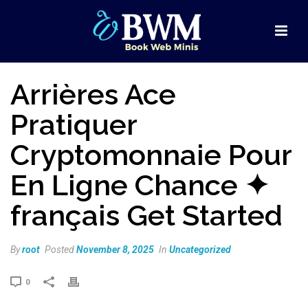
Arrières Ace
Pratiquer
Cryptomonnaie Pour
En Ligne Chance ✦
français Get Started
By
root
Posted
November 8, 2025
In
Uncategorized
0